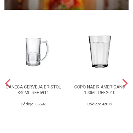
CANECA CERVEJA BRISTOL
COPO NADIR AMERICANO
340ML REF.5911
190ML REF.2010
Código: 66592
Código: 42073