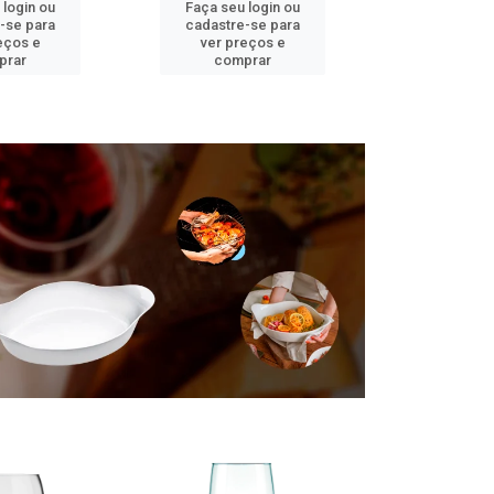
 login ou
Faça seu login ou
Faça seu 
-se para
cadastre-se para
cadastre
eços e
ver preços e
ver pr
prar
comprar
comp