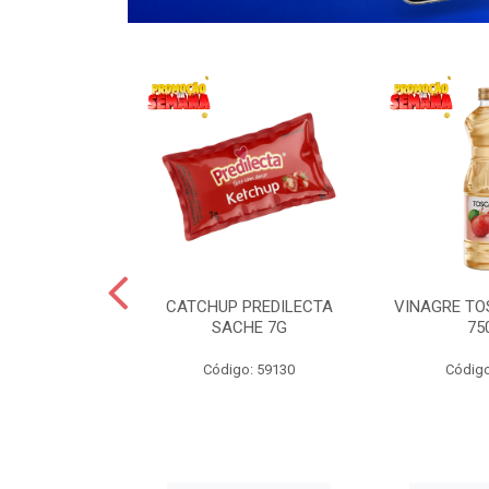
 LANCHERO
CATCHUP PREDILECTA
VINAGRE T
AO 3KG
SACHE 7G
75
o: 59194
Código: 59130
Código