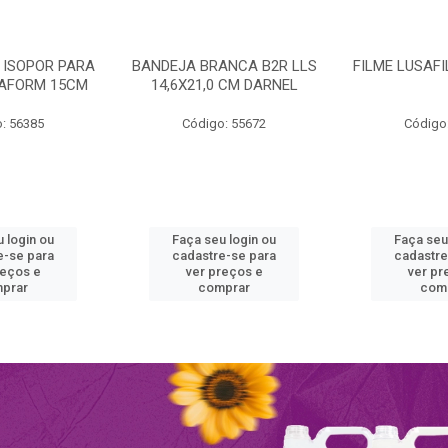
 ISOPOR PARA
BANDEJA BRANCA B2R LLS
FILME LUSAF
RAFORM 15CM
14,6X21,0 CM DARNEL
: 56385
Código: 55672
Código
 login ou
Faça seu login ou
Faça seu
e-se para
cadastre-se para
cadastre
reços e
ver preços e
ver pr
prar
comprar
com