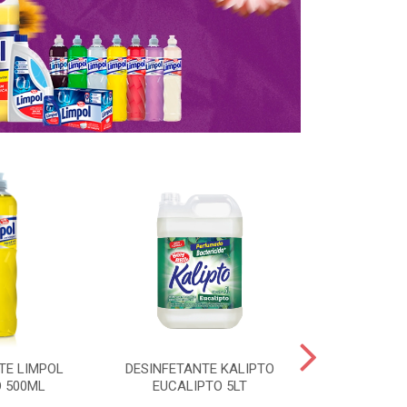
TE LIMPOL
DESINFETANTE KALIPTO
SAPOLIO R
 500ML
EUCALIPTO 5LT
CLORO