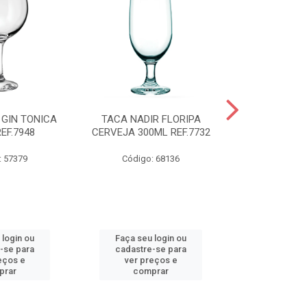
 GIN TONICA
TACA NADIR FLORIPA
TIGELA NADI
EF.7948
CERVEJA 300ML REF.7732
COM TAMP
REF.
: 57379
Código: 68136
Código:
 login ou
Faça seu login ou
Faça seu 
-se para
cadastre-se para
cadastre
eços e
ver preços e
ver pr
prar
comprar
comp