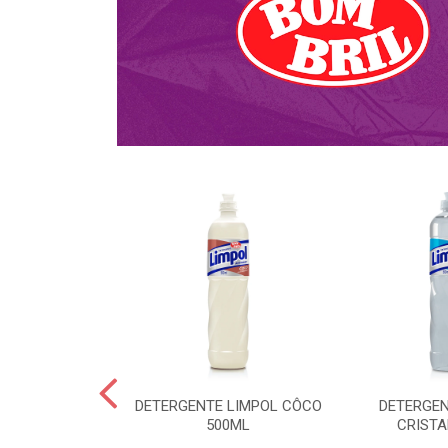
NTE KALIPTO
DETERGENTE LIMPOL CÔCO
DETERGEN
DA 750ML
500ML
CRISTA