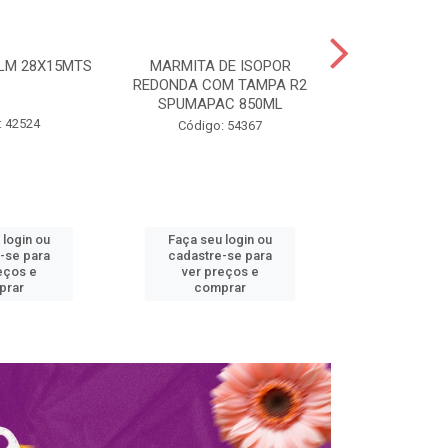
ILM 28X15MTS
MARMITA DE ISOPOR
MARMITA ISO
REDONDA COM TAMPA R2
COM TAMPA 
SPUMAPAC 850ML
SPUM
: 42524
Código: 54367
Código:
 login ou
Faça seu login ou
Faça seu 
-se para
cadastre-se para
cadastre
eços e
ver preços e
ver pr
prar
comprar
comp