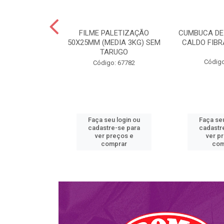
A ISOPOR
FILME PALETIZAÇÃO
CUMBUCA DE
R COM TAMPA
50X25MM (MEDIA 3KG) SEM
CALDO FIB
ORIAS M900
TARUGO
RAT...
Código
Código: 67782
o: 58701
u login ou
Faça seu login ou
Faça seu
e-se para
cadastre-se para
cadastr
reços e
ver preços e
ver p
mprar
comprar
com