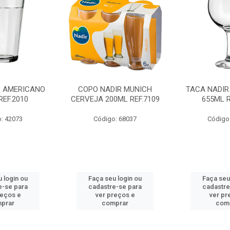
R AMERICANO
COPO NADIR MUNICH
TACA NADIR
REF.2010
CERVEJA 200ML REF.7109
655ML R
: 42073
Código: 68037
Código
 login ou
Faça seu login ou
Faça seu
e-se para
cadastre-se para
cadastre
reços e
ver preços e
ver pr
prar
comprar
com