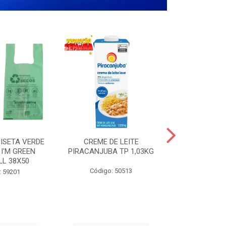
ISETA VERDE
CREME DE LEITE
COPO PL
I'M GREEN
PIRACANJUBA TP 1,03KG
CRISTA
LL 38X50
TRANSPARE
200
Código: 50513
: 59201
Código: