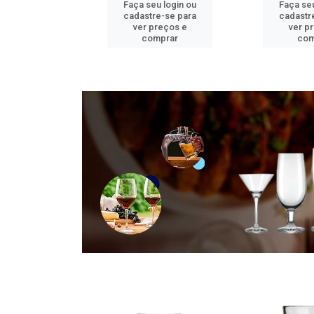
u login ou
Faça seu login ou
Faça seu
e-se para
cadastre-se para
cadastr
reços e
ver preços e
ver p
mprar
comprar
com