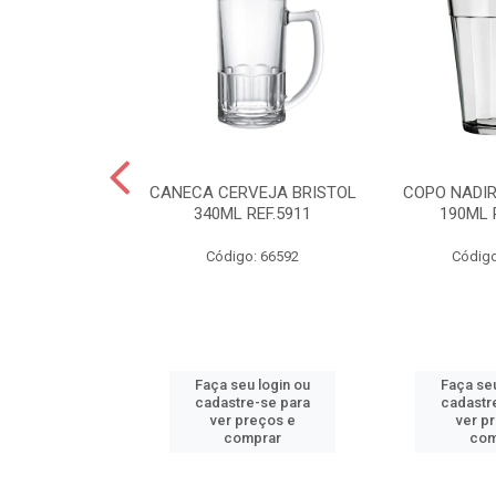
R AMERICANO
CANECA CERVEJA BRISTOL
COPO NADI
L REF.2310
340ML REF.5911
190ML 
o: 66590
Código: 66592
Código
u login ou
Faça seu login ou
Faça seu
e-se para
cadastre-se para
cadastr
reços e
ver preços e
ver p
mprar
comprar
com