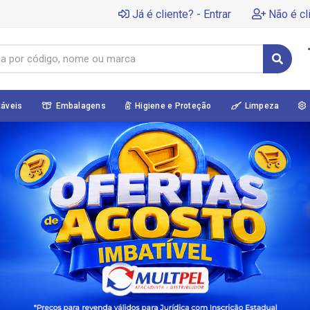
Já é cliente? - Entrar
Não é cl
táveis
Embalagens
Higiene e Proteção
Limpeza