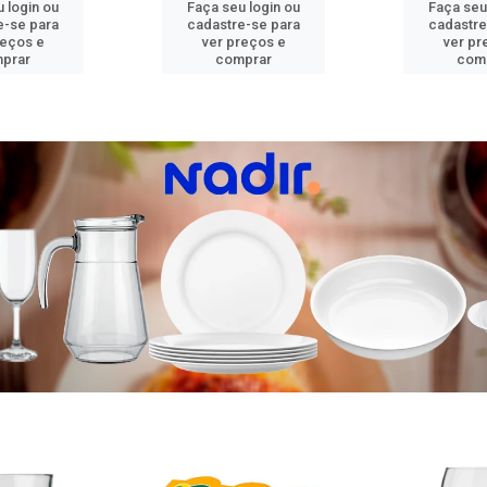
 login ou
Faça seu login ou
Faça seu
e-se para
cadastre-se para
cadastre
reços e
ver preços e
ver pr
prar
comprar
com