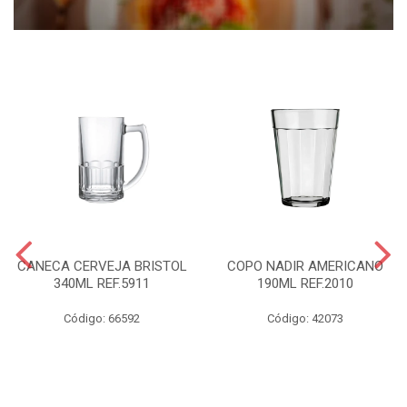
CANECA CERVEJA BRISTOL
COPO NADIR AMERICANO
340ML REF.5911
190ML REF.2010
Código: 66592
Código: 42073