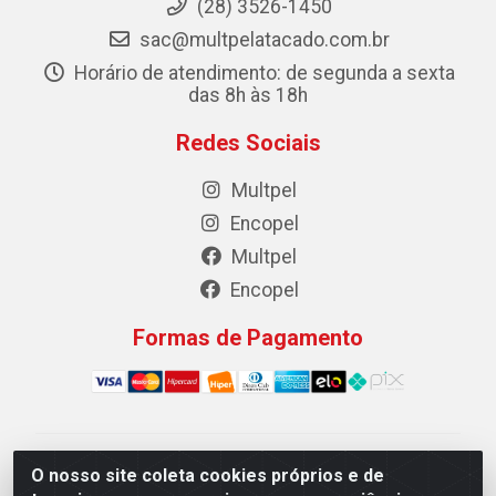
(28) 3526-1450
sac@multpelatacado.com.br
Horário de atendimento: de segunda a sexta
das 8h às 18h
Redes Sociais
Multpel
Encopel
Multpel
Encopel
Formas de Pagamento
Multpel Comercio de Papeis e Embalagens LTDA - Rua
O nosso site coleta cookies próprios e de
Antônio Pedro Carleto, 56 – Vila Rica, Cachoeiro de