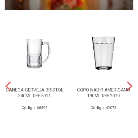
CANECA CERVEJA BRISTOL
COPO NADIR AMERICANO
340ML REF.5911
190ML REF.2010
Código: 66592
Código: 42073