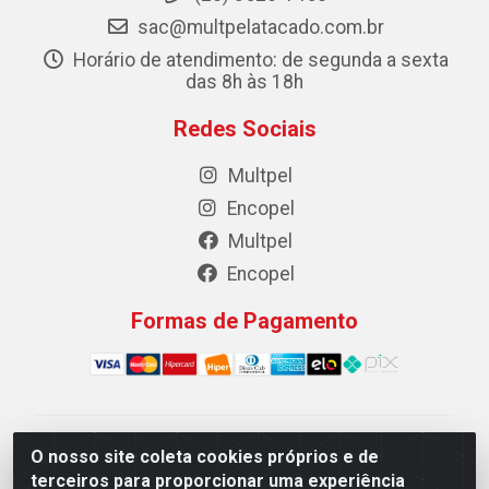
sac@multpelatacado.com.br
Horário de atendimento: de segunda a sexta
das 8h às 18h
Redes Sociais
Multpel
Encopel
Multpel
Encopel
Formas de Pagamento
Multpel Comercio de Papeis e Embalagens LTDA - Rua
O nosso site coleta cookies próprios e de
Antônio Pedro Carleto, 56 – Vila Rica, Cachoeiro de
terceiros para proporcionar uma experiência