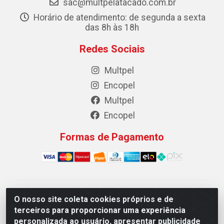
sac@multpelatacado.com.br
Horário de atendimento: de segunda a sexta
das 8h às 18h
Redes Sociais
Multpel
Encopel
Multpel
Encopel
Formas de Pagamento
Multpel Comercio de Papeis e Embalagens LTDA - Rua
O nosso site coleta cookies próprios e de
Antônio Pedro Carleto, 56 – Vila Rica, Cachoeiro de
terceiros para proporcionar uma experiência
Itapemirim/ES -CEP 29301-200 - CNPJ
personalizada ao usuário, apresentar publicidade