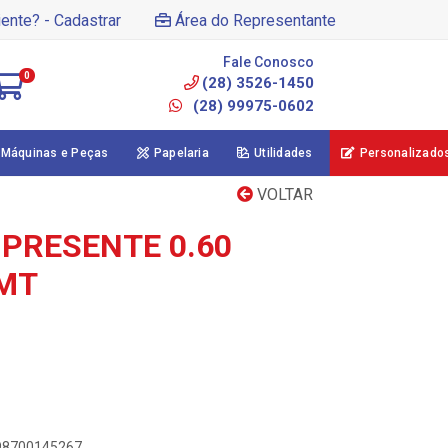
iente? - Cadastrar
Área do Representante
Fale Conosco
0
(28) 3526-1450
(28) 99975-0602
Máquinas e Peças
Papelaria
Utilidades
Personalizado
VOLTAR
 PRESENTE 0.60
0MT
898700145267