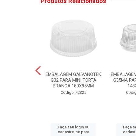
Produtos Relacionados
LA PLASTICA
EMBALAGEM GALVANOTEK
EMBALAGEM
A VOLTE SEMPRE
G32 PARA MINI TORTA
G35MA PA
38X50
BRANCA 180X85MM
148
digo: 57794
Código: 42325
Códig
 seu login ou
Faça seu login ou
Faça se
astre-se para
cadastre-se para
cadast