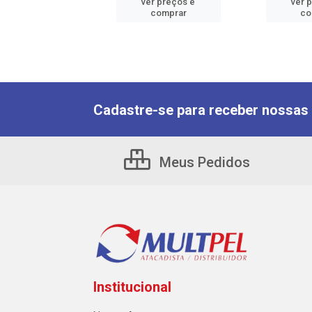
er preços e
ver preços e
ver 
comprar
comprar
co
Cadastre-se para receber nossas 
Meus Pedidos
Institucional