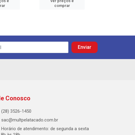
ços e
ver preços e
ver preços
rar
comprar
comprar
le Conosco
(28) 3526-1450
sac@multpelatacado.com.br
Horário de atendimento: de segunda a sexta
 8h às 18h