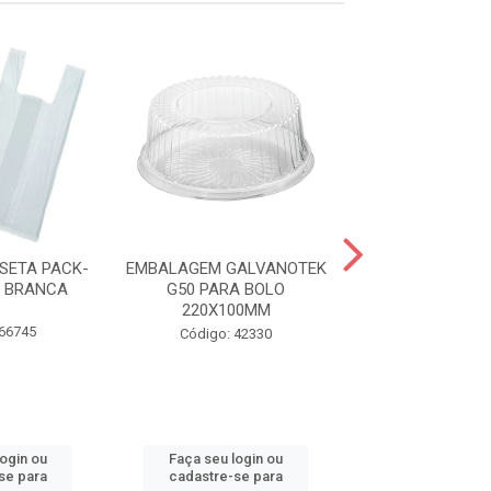
SETA PACK-
EMBALAGEM GALVANOTEK
SACOLA PLA
8 BRANCA
G50 PARA BOLO
TIMBRADA VOLT
220X100MM
38X50
 66745
Código: 42330
Código: 57
login ou
Faça seu login ou
Faça seu log
se para
cadastre-se para
cadastre-se 