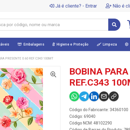
Já é cliente? - Entrar
Não é cl
táveis
Embalagens
Higiene e Proteção
Limpeza
RA PRESENTE 0.60 REF.C343 100MT
BOBINA PARA
REF.C343 10
Código do Fabricante: 34360100
Código: 69040
Código NCM: 48102290
Código de Barras do Produto: 7