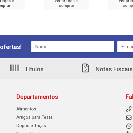
preços e
ver preços e
ver pre
mprar
comprar
comp
ofertas!
Títulos
Notas Fiscais
Departamentos
Fa
Alimentos
Artigos para Festa
Copos e Taças
das