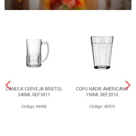
CANECA CERVEJA BRISTOL
COPO NADIR AMERICANO
340ML REF.5911
190ML REF.2010
Código: 66592
Código: 42073