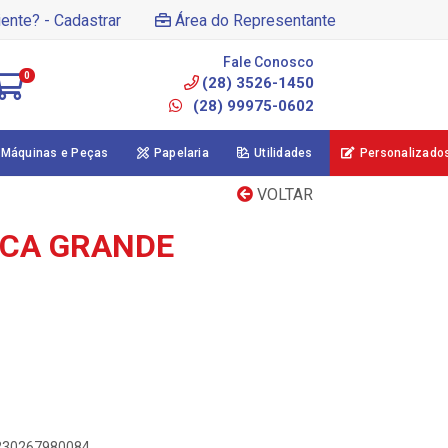
iente? - Cadastrar
Área do Representante
Fale Conosco
0
(28) 3526-1450
(28) 99975-0602
Máquinas e Peças
Papelaria
Utilidades
Personalizado
VOLTAR
ICA GRANDE
6230267980084