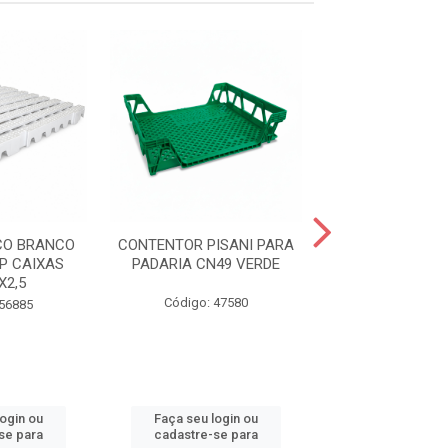
CO BRANCO
CONTENTOR PISANI PARA
DIVISORIA PAR
P CAIXAS
PADARIA CN49 VERDE
4X6 SUPERIOR
X2,5
Código: 47580
Código: 51
 56885
login ou
Faça seu login ou
Faça seu log
se para
cadastre-se para
cadastre-se 