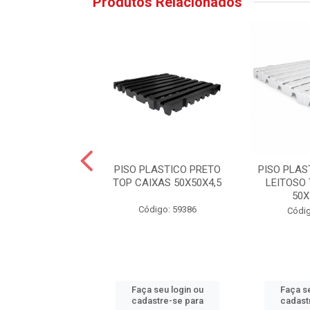
Produtos Relacionados
RIA PARA COPOS
PISO PLASTICO PRETO
PISO PLA
PERIOR 003036
TOP CAIXAS 50X50X4,5
LEITOSO
50X
digo: 51458
Código: 59386
Códig
 seu login ou
Faça seu login ou
Faça se
astre-se para
cadastre-se para
cadast