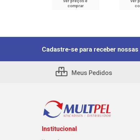
er preços e
ver preços e
ver 
comprar
comprar
co
Cadastre-se para receber nossas 
Meus Pedidos
Institucional