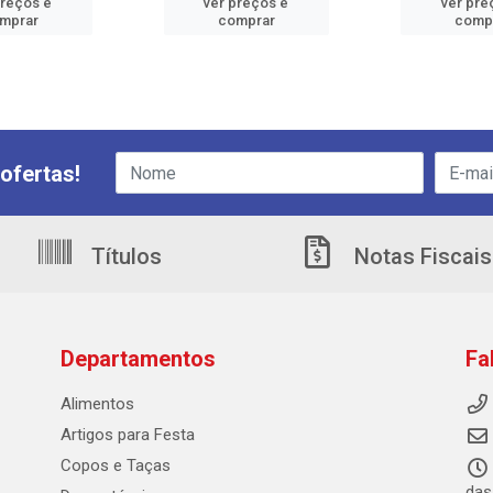
preços e
ver preços e
ver pre
mprar
comprar
comp
ofertas!
Títulos
Notas Fiscais
Departamentos
Fa
Alimentos
Artigos para Festa
Copos e Taças
das