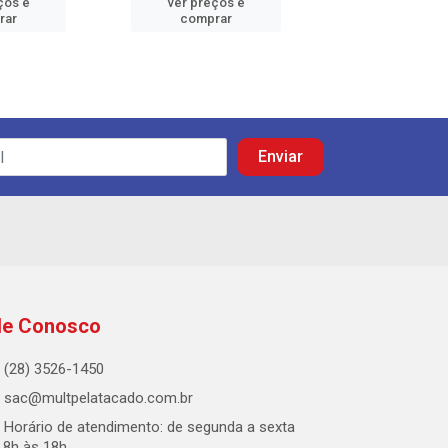
ços e
ver preços e
ver preços
rar
comprar
comprar
le Conosco
(28) 3526-1450
sac@multpelatacado.com.br
Horário de atendimento: de segunda a sexta
 8h às 18h