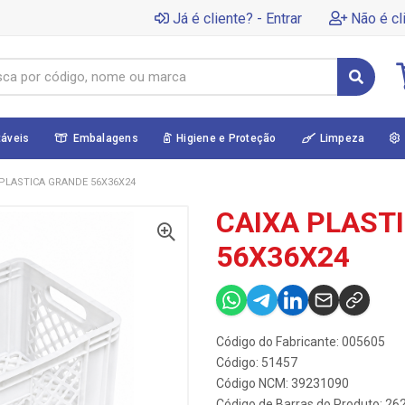
Já é cliente? - Entrar
Não é cl
táveis
Embalagens
Higiene e Proteção
Limpeza
 PLASTICA GRANDE 56X36X24
CAIXA PLAST
56X36X24
Código do Fabricante: 005605
Código: 51457
Código NCM: 39231090
Código de Barras do Produto: 2