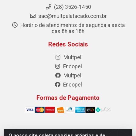
(28) 3526-1450
sac@multpelatacado.com.br
Horário de atendimento: de segunda a sexta
das 8h às 18h
Redes Sociais
Multpel
Encopel
Multpel
Encopel
Formas de Pagamento
Multpel Comercio de Papeis e Embalagens LTDA - Rua
O nosso site coleta cookies próprios e de