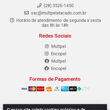
(28) 3526-1450
sac@multpelatacado.com.br
Horário de atendimento: de segunda a sexta
das 8h às 18h
Redes Sociais
Multpel
Encopel
Multpel
Encopel
Formas de Pagamento
Multpel Comercio de Papeis e Embalagens LTDA - Rua
O nosso site coleta cookies próprios e de