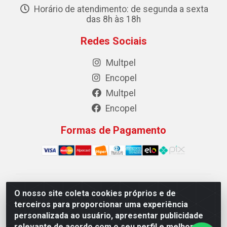
Horário de atendimento: de segunda a sexta
das 8h às 18h
Redes Sociais
Multpel
Encopel
Multpel
Encopel
Formas de Pagamento
Multpel Comercio de Papeis e Embalagens LTDA - Rua
O nosso site coleta cookies próprios e de
Antônio Pedro Carleto, 56 – Vila Rica, Cachoeiro de
terceiros para proporcionar uma experiência
Itapemirim/ES -CEP 29301-200 - CNPJ
personalizada ao usuário, apresentar publicidade
02.262.785/0001-04
relevante de acordo com o seu perfil e melhorar a