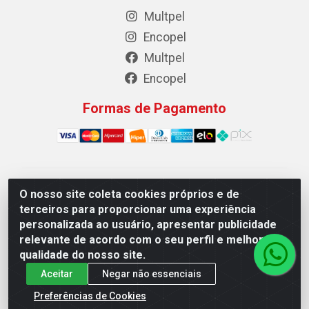
Multpel
Encopel
Multpel
Encopel
Formas de Pagamento
Multpel Comercio de Papeis e Embalagens LTDA - Rua
O nosso site coleta cookies próprios e de
Antônio Pedro Carleto, 56 – Vila Rica, Cachoeiro de
terceiros para proporcionar uma experiência
Itapemirim/ES -CEP 29301-200 - CNPJ
personalizada ao usuário, apresentar publicidade
02.262.785/0001-04
relevante de acordo com o seu perfil e melhorar a
qualidade do nosso site.
Aceitar
Negar não essenciais
Preferências de Cookies