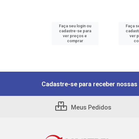
 seu login ou
Faça seu login ou
Faça se
astre-se para
cadastre-se para
cadast
er preços e
ver preços e
ver 
comprar
comprar
co
Cadastre-se para receber nossas 
Meus Pedidos