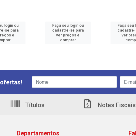
u login ou
Faça seu login ou
Faça seu 
re-se para
cadastre-se para
cadastre-
preços e
ver preços e
ver pre
mprar
comprar
comp
ofertas!
Títulos
Notas Fiscais
Departamentos
Fa