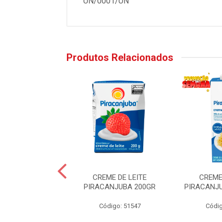
UN/0001/UN
Produtos Relacionados
 PO INTEGRAL
CREME DE LEITE
CREME
STANTANEO
PIRACANJUBA 200GR
PIRACANJU
CANJUBA 400G
Código: 51547
Códig
digo: 57046