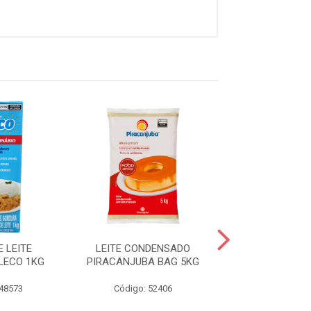
 LEITE
LEITE CONDENSADO
LEITE PO IN
LECO 1KG
PIRACANJUBA BAG 5KG
INSTANTA
PIRACANJUBA
 48573
Código: 52406
Código: 57