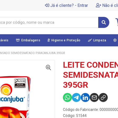
Já é cliente? - Entrar
Não é cl
táveis
Embalagens
Higiene e Proteção
Limpeza
ENSADO SEMIDESNATADO PIRACANJUBA 395GR
LEITE CONDE
SEMIDESNAT
395GR
Código do Fabricante: 0000000
Código: 51544