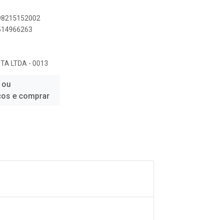
898215152002
8514966263
STA LTDA - 0013
 ou
ços e comprar