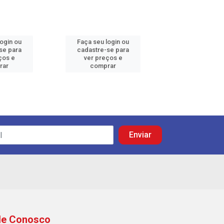
login ou
Faça seu login ou
Faça seu log
se para
cadastre-se para
cadastre-se 
ços e
ver preços e
ver preços
rar
comprar
comprar
le Conosco