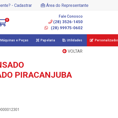
iente? - Cadastrar
Área do Representante
Fale Conosco
0
(28) 3526-1450
(28) 99975-0602
Máquinas e Peças
Papelaria
Utilidades
Personalizado
VOLTAR
NSADO
ADO PIRACANJUBA
00000012301