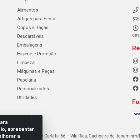
Alimentos
Artigos para Festa
Copos e Taças
das
Descartáveis
Embalagens
Re
Higiene e Proteção
Limpeza
Máquinas e Peças
Papelaria
Personalizados
Utilidades
Fo
para
io, apresentar
elhorar a
 - Rua Antônio Pedro Carleto, 56 – Vila Rica, Cachoeiro de Itapemiri