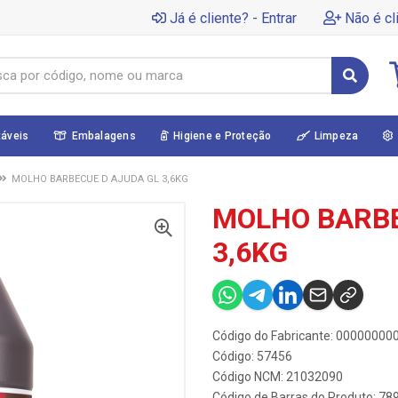
Já é cliente? - Entrar
Não é cl
táveis
Embalagens
Higiene e Proteção
Limpeza
MOLHO BARBECUE D AJUDA GL 3,6KG
MOLHO BARBE
3,6KG
Código do Fabricante: 0000000
Código: 57456
Código NCM: 21032090
Código de Barras do Produto: 7