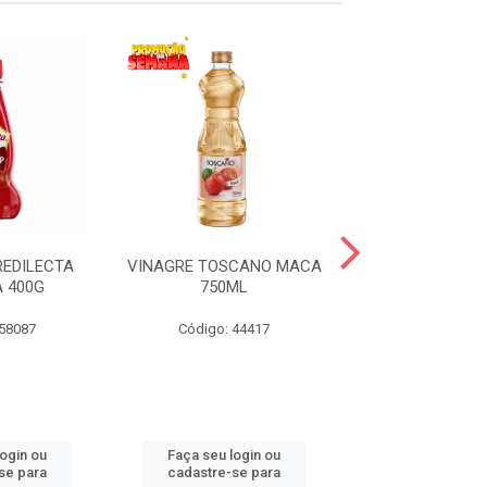
EDILECTA
VINAGRE TOSCANO MACA
MAIONESE PRE
 400G
750ML
SACHE 7
 58087
Código: 44417
Código: 59
login ou
Faça seu login ou
Faça seu log
se para
cadastre-se para
cadastre-se 