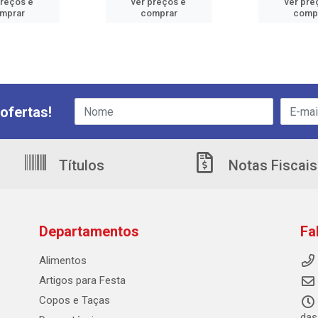
preços e
ver preços e
ver pre
mprar
comprar
comp
ofertas!
Títulos
Notas Fiscais
Departamentos
Fa
Alimentos
Artigos para Festa
Copos e Taças
das