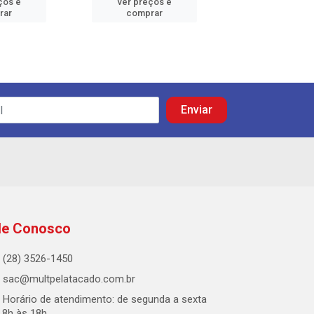
ços e
ver preços e
ver preços
rar
comprar
comprar
le Conosco
(28) 3526-1450
sac@multpelatacado.com.br
Horário de atendimento: de segunda a sexta
 8h às 18h