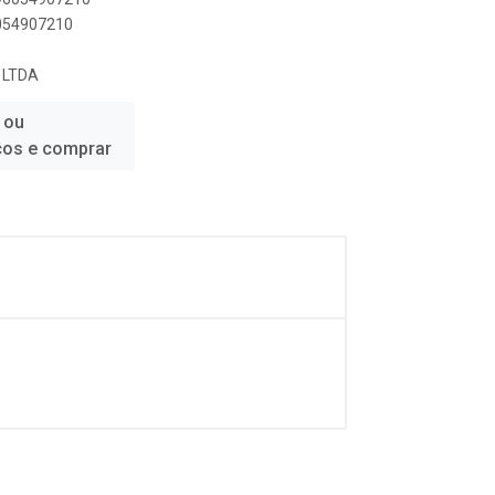
6054907210
 LTDA
 ou
ços e comprar