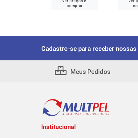
er preços e
ver preços e
ver 
comprar
comprar
co
Cadastre-se para receber nossas 
Meus Pedidos
Institucional