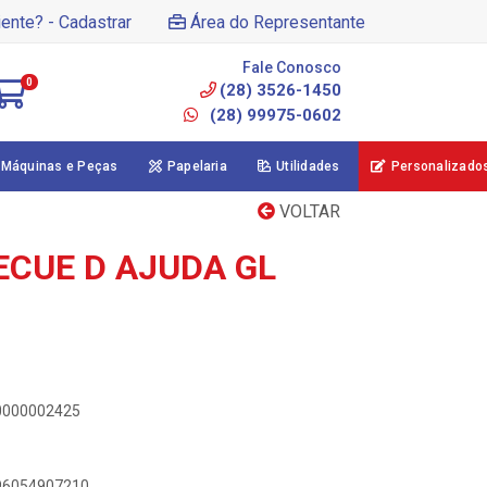
iente? - Cadastrar
Área do Representante
Fale Conosco
0
(28) 3526-1450
(28) 99975-0602
Máquinas e Peças
Papelaria
Utilidades
Personalizado
VOLTAR
CUE D AJUDA GL
00000002425
896054907210