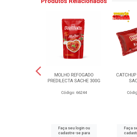
Produtos Relacionados
SE PREDILECTA
MOLHO REFOGADO
CATCHUP
SACHE 7G
PREDILECTA SACHE 300G
SA
digo: 59131
Código: 66244
Códig
 seu login ou
Faça seu login ou
Faça se
astre-se para
cadastre-se para
cadast