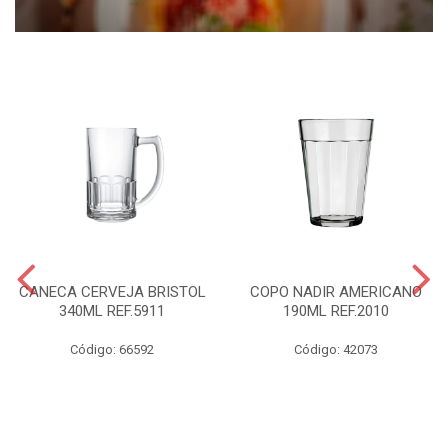
CANECA CERVEJA BRISTOL
COPO NADIR AMERICANO
340ML REF.5911
190ML REF.2010
Código: 66592
Código: 42073