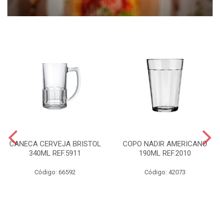
CANECA CERVEJA BRISTOL
COPO NADIR AMERICANO
340ML REF.5911
190ML REF.2010
Código: 66592
Código: 42073