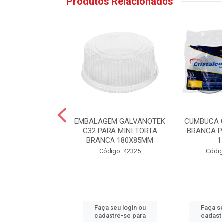
Produtos Relacionados
PLASTICO PARA
EMBALAGEM GALVANOTEK
CUMBUCA 
OLE 5X23CM
G32 PARA MINI TORTA
BRANCA P
NCOFESTA
BRANCA 180X85MM
1
digo: 44002
Código: 42325
Códig
 seu login ou
Faça seu login ou
Faça se
astre-se para
cadastre-se para
cadast