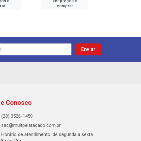
ços e
ver preços e
ver preços
rar
comprar
comprar
le Conosco
(28) 3526-1450
sac@multpelatacado.com.br
Horário de atendimento: de segunda a sexta
 8h às 18h