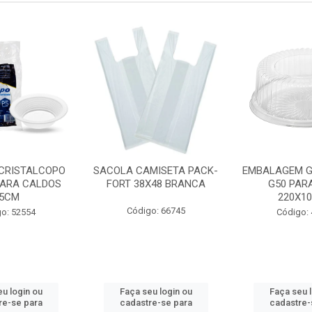
CRISTALCOPO
SACOLA CAMISETA PACK-
EMBALAGEM 
ARA CALDOS
FORT 38X48 BRANCA
G50 PAR
5CM
220X1
Código: 66745
o: 52554
Código:
u login ou
Faça seu login ou
Faça seu 
re-se para
cadastre-se para
cadastre-