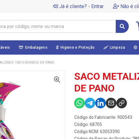
Já é cliente? - Entrar
Não é cl
táveis
Embalagens
Higiene e Proteção
Limpeza
ALIZADO 10X15 BONECO DE PANO
SACO METALI
DE PANO
Código do Fabricante: 900543
Código: 68705
Código NCM: 63053390
Código de Barras do Produto: 7