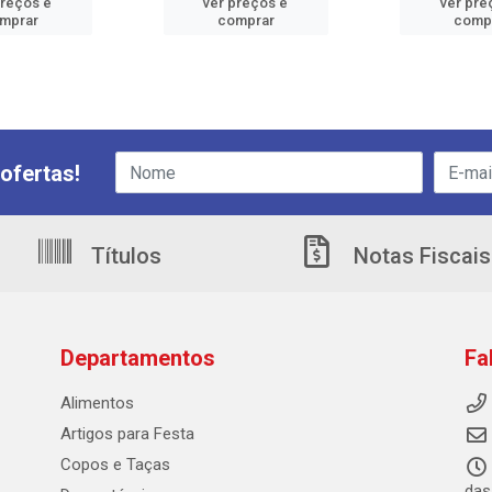
preços e
ver preços e
ver pre
mprar
comprar
comp
ofertas!
Títulos
Notas Fiscais
Departamentos
Fa
Alimentos
Artigos para Festa
Copos e Taças
das