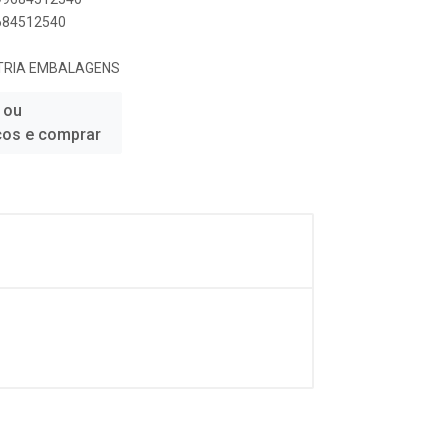
9684512540
TRIA EMBALAGENS
 ou
ços e comprar