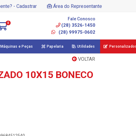
iente? - Cadastrar
Área do Representante
Fale Conosco
0
(28) 3526-1450
(28) 99975-0602
Máquinas e Peças
Papelaria
Utilidades
Personalizado
VOLTAR
ZADO 10X15 BONECO
899684512540