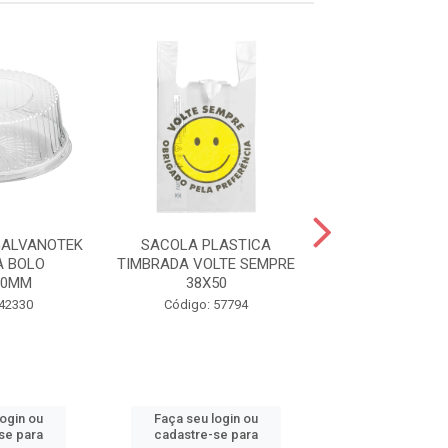
GALVANOTEK
SACOLA PLASTICA
SACO PLASTIC
A BOLO
TIMBRADA VOLTE SEMPRE
SACOLE 5X
00MM
38X50
ENCOFES
 42330
Código: 57794
Código: 44
login ou
Faça seu login ou
Faça seu log
se para
cadastre-se para
cadastre-se 