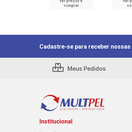
er preços e
ver preços e
ver 
comprar
comprar
co
Cadastre-se para receber nossas 
Meus Pedidos
Institucional