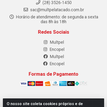
(28) 3526-1450
sac@multpelatacado.com.br
Horário de atendimento: de segunda a sexta
das 8h às 18h
Redes Sociais
Multpel
Encopel
Multpel
Encopel
Formas de Pagamento
Multpel Comercio de Papeis e Embalagens LTDA - Rua
O nosso site coleta cookies próprios e de