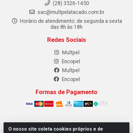
(28) 3526-1450
sac@multpelatacado.com.br
Horário de atendimento: de segunda a sexta
das 8h às 18h
Redes Sociais
Multpel
Encopel
Multpel
Encopel
Formas de Pagamento
Multpel Comercio de Papeis e Embalagens LTDA - Rua
O nosso site coleta cookies próprios e de