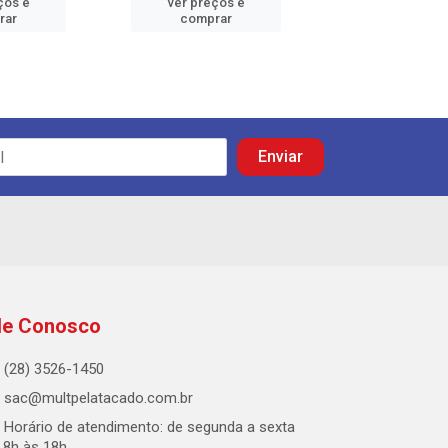
ços e
ver preços e
ver preços
rar
comprar
comprar
le Conosco
(28) 3526-1450
sac@multpelatacado.com.br
Horário de atendimento: de segunda a sexta
 8h às 18h