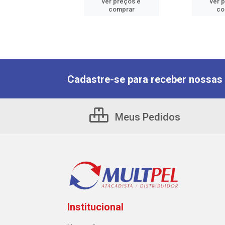
er preços e
ver preços e
ver 
comprar
comprar
co
Cadastre-se para receber nossas 
Meus Pedidos
Institucional