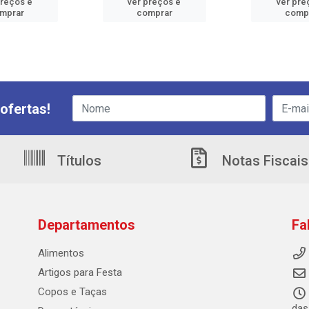
preços e
ver preços e
ver pre
mprar
comprar
comp
ofertas!
Títulos
Notas Fiscais
Departamentos
Fa
Alimentos
Artigos para Festa
Copos e Taças
das