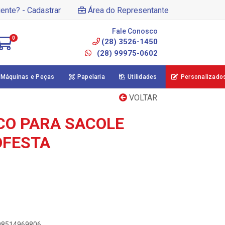
iente? - Cadastrar
Área do Representante
Fale Conosco
0
(28) 3526-1450
(28) 99975-0602
Máquinas e Peças
Papelaria
Utilidades
Personalizado
VOLTAR
CO PARA SACOLE
OFESTA
898514969806