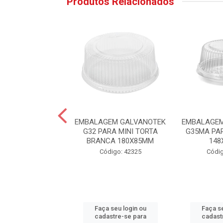
Produtos Relacionados
LA PLASTICA
EMBALAGEM GALVANOTEK
EMBALAGEM
A VOLTE SEMPRE
G32 PARA MINI TORTA
G35MA PA
38X50
BRANCA 180X85MM
148
digo: 57794
Código: 42325
Códig
 seu login ou
Faça seu login ou
Faça se
astre-se para
cadastre-se para
cadast