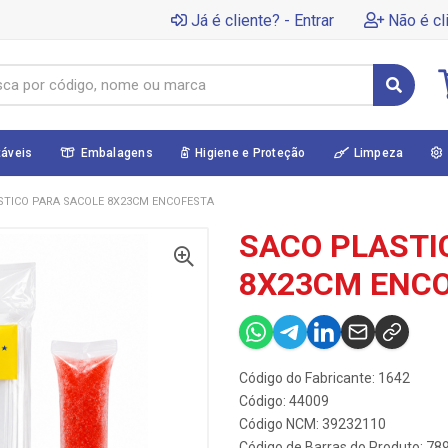
Já é cliente? - Entrar
Não é cl
táveis
Embalagens
Higiene e Proteção
Limpeza
STICO PARA SACOLE 8X23CM ENCOFESTA
SACO PLASTI
8X23CM ENC
Código do Fabricante: 1642
Código: 44009
Código NCM: 39232110
Código de Barras do Produto: 7