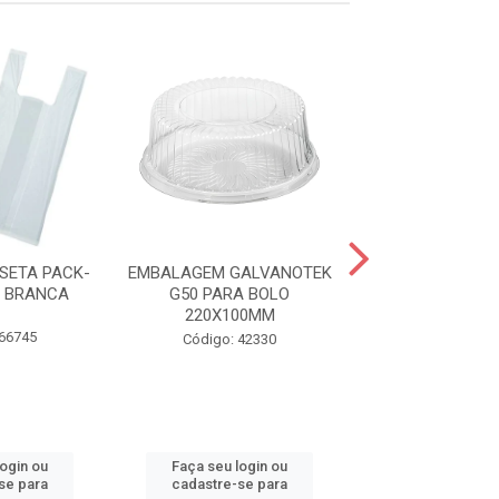
SETA PACK-
EMBALAGEM GALVANOTEK
SACOLA PLA
8 BRANCA
G50 PARA BOLO
TIMBRADA VOLT
220X100MM
38X50
 66745
Código: 42330
Código: 57
login ou
Faça seu login ou
Faça seu log
se para
cadastre-se para
cadastre-se 