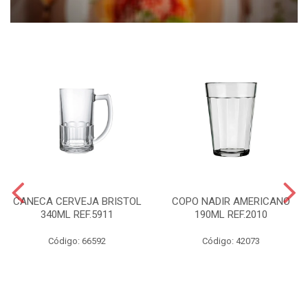
CANECA CERVEJA BRISTOL
COPO NADIR AMERICANO
340ML REF.5911
190ML REF.2010
Código: 66592
Código: 42073