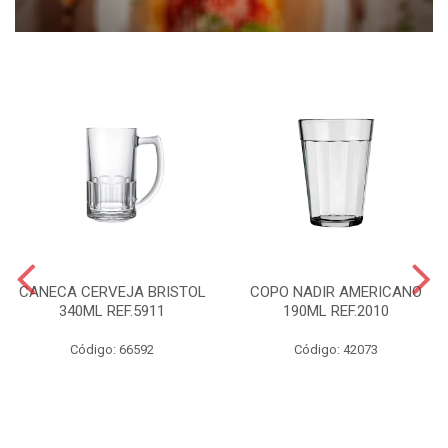
CANECA CERVEJA BRISTOL
COPO NADIR AMERICANO
340ML REF.5911
190ML REF.2010
Código: 66592
Código: 42073